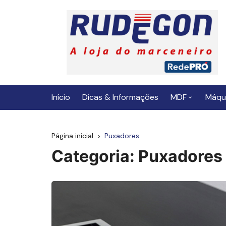
Ir
para
o
conteúdo
Início
Dicas & Informações
MDF
Máqu
Fita de Borda
Página inicial
Puxadores
Categoria:
Puxadores